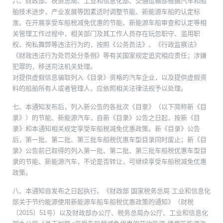
六、财政部、税务总局、工业和信息化部、交通运输部根据汽车和船
舶技术进步、产业发展等因素适时调整节能、新能源车船的认定标
准。在开展享受车船税减免优惠的节能、新能源车船审查和认定等相
关管理工作过程中，相关部门及其工作人员存在玩忽职守、滥用职
权、徇私舞弊等违法行为的，按照《公务员法》、《行政监察法》
《财政违法行为处罚处分条例》等有关国家规定追究相应责任；涉嫌
犯罪的，移送司法机关处理。
对提供虚假信息骗取列入《目录》资格的汽车企业，以及提供虚假资
料的船舶所有人或者管理人，应依照相关法律法规予以处理。
七、本通知发布后，列入新公告的各批次《目录》（以下简称新《目
录》）的节能、新能源汽车，自新《目录》公告之日起，按新《目
录》和本通知相关规定享受车船税减免优惠政策。新《目录》公告
后，第一批、第二批、第三批车船税优惠车型目录同时废止；新《目
录》公告前已取得的列入第一批、第二批、第三批车船税优惠车型目
录的节能、新能源汽车，不论是否转让，可继续享受车船税减免优惠
政策。
八、本通知自发布之日起执行。《财政部 国家税务总局 工业和信息化
部关于节约能源使用新能源车船车船税优惠政策的通知》（财税
〔2015〕51号）以及财政部办公厅、税务总局办公厅、工业和信息化