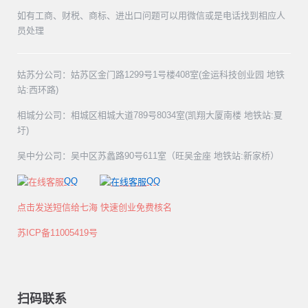
如有工商、财税、商标、进出口问题可以用微信或是电话找到相应人
员处理
姑苏分公司：姑苏区金门路1299号1号楼408室(金运科技创业园 地铁
站:西环路)
相城分公司：相城区相城大道789号8034室(凯翔大厦南楼 地铁站:夏
圩)
吴中分公司：吴中区苏蠡路90号611室（旺吴金座 地铁站:新家桥）
QQ
QQ
点击发送短信给七海 快速创业免费核名
苏ICP备11005419号
扫码联系