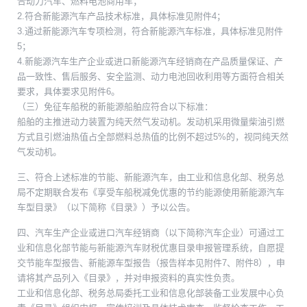
合动力汽车、燃料电池商用车；
2.符合新能源汽车产品技术标准，具体标准见附件4；
3.通过新能源汽车专项检测，符合新能源汽车标准，具体标准见附件
5；
4.新能源汽车生产企业或进口新能源汽车经销商在产品质量保证、产
品一致性、售后服务、安全监测、动力电池回收利用等方面符合相关
要求，具体要求见附件6。
（三）免征车船税的新能源船舶应符合以下标准：
船舶的主推进动力装置为纯天然气发动机。发动机采用微量柴油引燃
方式且引燃油热值占全部燃料总热值的比例不超过5%的，视同纯天然
气发动机。
三、符合上述标准的节能、新能源汽车，由工业和信息化部、税务总
局不定期联合发布《享受车船税减免优惠的节约能源使用新能源汽车
车型目录》（以下简称《目录》）予以公告。
四、汽车生产企业或进口汽车经销商（以下简称汽车企业）可通过工
业和信息化部节能与新能源汽车财税优惠目录申报管理系统，自愿提
交节能车型报告、新能源车型报告（报告样本见附件7、附件8），申
请将其产品列入《目录》，并对申报资料的真实性负责。
工业和信息化部、税务总局委托工业和信息化部装备工业发展中心负