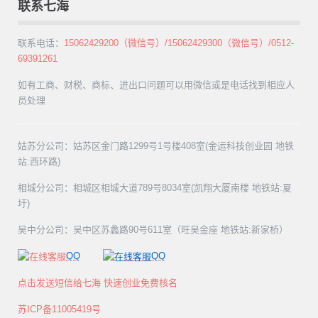
联系七海
联系电话：
15062429200（微信号）/15062429300（微信号）/0512-
69391261
如有工商、财税、商标、进出口问题可以用微信或是电话找到相应人
员处理
姑苏分公司：姑苏区金门路1299号1号楼408室(金运科技创业园 地铁
站:西环路)
相城分公司：相城区相城大道789号8034室(凯翔大厦南楼 地铁站:夏
圩)
吴中分公司：吴中区苏蠡路90号611室（旺吴金座 地铁站:新家桥）
QQ
QQ
点击发送短信给七海 快速创业免费核名
苏ICP备11005419号