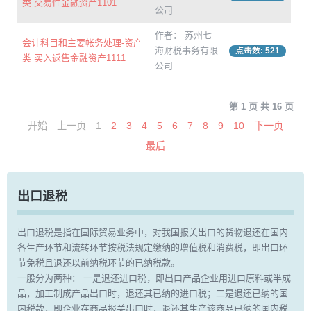
类 交易性金融资产1101
公司
作者： 苏州七
会计科目和主要帐务处理-资产
海财税事务有限
点击数: 521
类 买入返售金融资产1111
公司
第 1 页 共 16 页
开始
上一页
1
2
3
4
5
6
7
8
9
10
下一页
最后
出口退税
出口退税是指在国际贸易业务中，对我国报关出口的货物退还在国内
各生产环节和流转环节按税法规定缴纳的增值税和消费税，即出口环
节免税且退还以前纳税环节的已纳税款。
一般分为两种： 一是退还进口税，即出口产品企业用进口原料或半成
品，加工制成产品出口时，退还其已纳的进口税；二是退还已纳的国
内税款，即企业在商品报关出口时，退还其生产该商品已纳的国内税