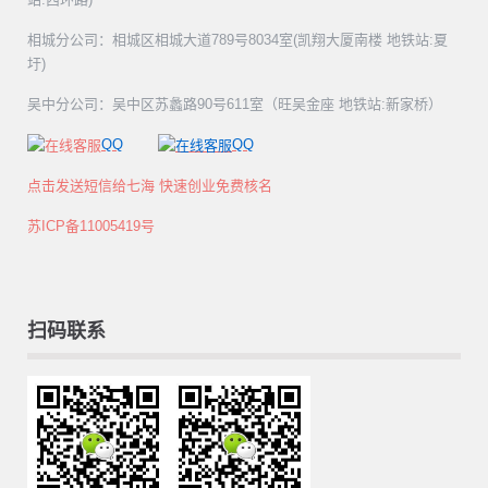
相城分公司：相城区相城大道789号8034室(凯翔大厦南楼 地铁站:夏
圩)
吴中分公司：吴中区苏蠡路90号611室（旺吴金座 地铁站:新家桥）
QQ
QQ
点击发送短信给七海 快速创业免费核名
苏ICP备11005419号
扫码联系